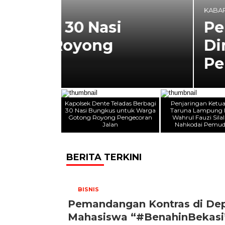
KABARNEGRI
Penjaringan Ketua
Dimulai, Wahrul Fau
Pemuda Desa
Kapolsek Dente Teladas Berbagi
Penjaringan Ketu
30 Nasi Bungkus untuk Warga
Taruna Lampung 
Gotong Royong Pengecoran
Wahrul Fauzi Silal
Jalan
Nahkodai Pemud
BERITA TERKINI
BISNIS
Pemandangan Kontras di De
Mahasiswa “#BenahinBekasi”