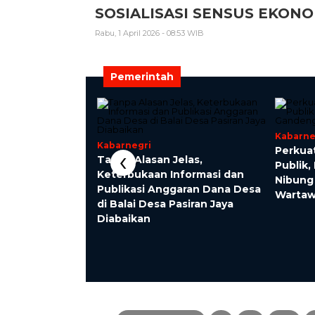
SOSIALISASI SENSUS EKO
Rabu, 1 April 2026 - 08:53 WIB
Pemerintah
Kabarne
Kabarnegri
‹
Perkua
eteladas Ajak
Tanpa Alasan Jelas,
Publik
 Gotong Royong
Keterbukaan Informasi dan
Nibung
n: “Tidak Ada
Publikasi Anggaran Dana Desa
Warta
gkin Jika
di Balai Desa Pasiran Jaya
Diabaikan