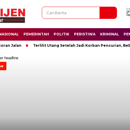
NASIONAL
PEMERINTAH
POLITIK
PERISTIWA
KRIMINAL
PE
Jalan
Terlilit Utang Setelah Jadi Korban Pencurian, Beban 