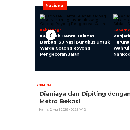
Nasional
‹
Kabarnegri
Kabarne
nasi Pelayanan
Kapolsek Dente Teladas
Penjar
mas Sungai
Berbagi 30 Nasi Bungkus untuk
Taruna
g Polsek dan
Warga Gotong Royong
Wahrul 
Pengecoran Jalan
Nahkod
KRIMINAL
Dianiaya dan Dipiting denga
Metro Bekasi
Kamis, 2 April 2026 - 08:22 WIB