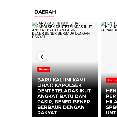
DAERAH
‹
Bisnis
BARU KALI INI KAMI
Bisni
LIHAT: KAPOLSEK
LAL
DENTETELADAS IKUT
HEN
BESAR
ANGKAT BATU DAN
PER
AYA
PASIR, BENER‑BENER
HILA
ATOK
BERBAUR DENGAN
SPB
UKSES
RAKYAT
UNT