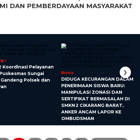
NOMI DAN PEMBERDAYAAN MASYARAKAT
gri
›
t Koordinasi Pelayanan
Bisnis
, Puskesmas Sungai
DIDUGA KECURANGAN DALAM
 Gandeng Polsek dan
PENERIMAAN SISWA BARU:
wan
MANIPULASI ZONASI DAN
SERTIFIKAT BERMASALAH DI
SMKN 2 CIKARANG BARAT,
ANKER ANCAM LAPOR KE
OMBUDSMAN