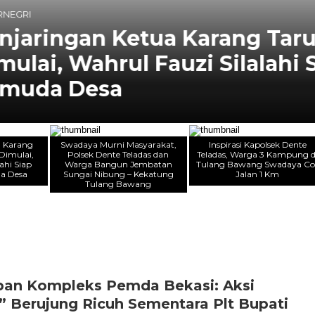
 Karang Taruna Lampung
zi Silalahi Siap Nahkodai
a Karang
Swadaya Murni Masyarakat,
Inspirasi Kapolsek Dente
Dimulai,
Polsek Dente Teladas dan
Teladas, Warga 3 Kampung d
ahi Siap
Warga Bangun Jembatan
Tulang Bawang Swadaya Co
a Desa
Sungai Nibung – Kekatung
Jalan 1 Km
Tulang Bawang
pan Kompleks Pemda Bekasi: Aksi
 Berujung Ricuh Sementara Plt Bupati