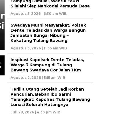
Lampung Dimulai, Wahrul Fauzi
Silalahi Siap Nahkodai Pemuda Desa
KABARNEGRI
Swadaya Murni Masyarakat
Agustus 5, 2026 | 6:30 am WIB
Teladas dan Warga Bangu
Swadaya Murni Masyarakat, Polsek
Dente Teladas dan Warga Bangun
Nibung – Kekatung Tula
Jembatan Sungai Nibung –
Kekatung Tulang Bawang
Agustus 3, 2026 | 11:35 am WIB
Inspirasi Kapolsek Dente Teladas,
i
Warga 3 Kampung di Tulang
r
Bawang Swadaya Cor Jalan 1 Km
Agustus 2, 2026 | 5:15 am WIB
Terlilit Utang Setelah Jadi Korban
Pencurian, Beban Ibu Sarmi
Terangkat: Kapolres Tulang Bawang
Lunasi Seluruh Hutangnya
Juli 29, 2026 | 4:33 pm WIB