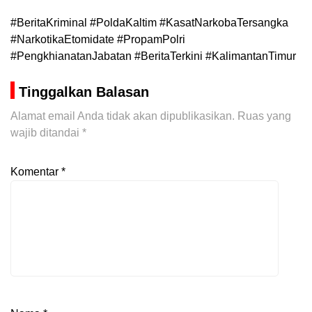
#BeritaKriminal #PoldaKaltim #KasatNarkobaTersangka
#NarkotikaEtomidate #PropamPolri
#PengkhianatanJabatan #BeritaTerkini #KalimantanTimur
Tinggalkan Balasan
Alamat email Anda tidak akan dipublikasikan.
Ruas yang
wajib ditandai
*
Komentar
*