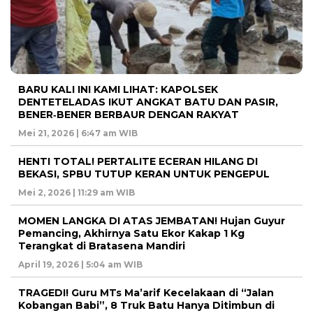
BARU KALI INI KAMI LIHAT: KAPOLSEK
DENTETELADAS IKUT ANGKAT BATU DAN PASIR,
BENER‑BENER BERBAUR DENGAN RAKYAT
Mei 21, 2026 | 6:47 am WIB
HENTI TOTAL! PERTALITE ECERAN HILANG DI
BEKASI, SPBU TUTUP KERAN UNTUK PENGEPUL
Mei 2, 2026 | 11:29 am WIB
MOMEN LANGKA DI ATAS JEMBATAN! Hujan Guyur
Pemancing, Akhirnya Satu Ekor Kakap 1 Kg
Terangkat di Bratasena Mandiri
April 19, 2026 | 5:04 am WIB
TRAGEDI! Guru MTs Ma’arif Kecelakaan di “Jalan
Kobangan Babi”, 8 Truk Batu Hanya Ditimbun di