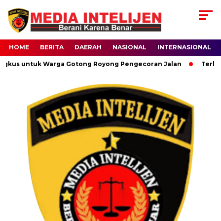
HOME
BERITA
DAERAH
NASIONAL
INTERNASIONAL
gkus untuk Warga Gotong Royong Pengecoran Jalan
Terlilit