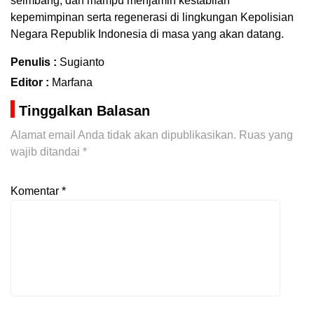
seimbang, dan mampu menjamin kestabilan
kepemimpinan serta regenerasi di lingkungan Kepolisian
Negara Republik Indonesia di masa yang akan datang.
Penulis :
Sugianto
Editor :
Marfana
Tinggalkan Balasan
Alamat email Anda tidak akan dipublikasikan.
Ruas yang
wajib ditandai
*
Komentar
*