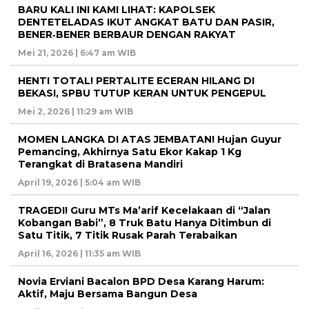
BARU KALI INI KAMI LIHAT: KAPOLSEK
DENTETELADAS IKUT ANGKAT BATU DAN PASIR,
BENER‑BENER BERBAUR DENGAN RAKYAT
Mei 21, 2026 | 6:47 am WIB
HENTI TOTAL! PERTALITE ECERAN HILANG DI
BEKASI, SPBU TUTUP KERAN UNTUK PENGEPUL
Mei 2, 2026 | 11:29 am WIB
MOMEN LANGKA DI ATAS JEMBATAN! Hujan Guyur
Pemancing, Akhirnya Satu Ekor Kakap 1 Kg
Terangkat di Bratasena Mandiri
April 19, 2026 | 5:04 am WIB
TRAGEDI! Guru MTs Ma’arif Kecelakaan di “Jalan
Kobangan Babi”, 8 Truk Batu Hanya Ditimbun di
Satu Titik, 7 Titik Rusak Parah Terabaikan
April 16, 2026 | 11:35 am WIB
Novia Erviani Bacalon BPD Desa Karang Harum:
Aktif, Maju Bersama Bangun Desa