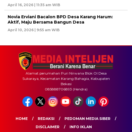
April 16, 2026 | 11:35 am WIB
Novia Erviani Bacalon BPD Desa Karang Harum:
Aktif, Maju Bersama Bangun Desa
April 10, 2026 | 9:55 am WIB
Alamat perumahan Puri Nirwana Blok OI Desa
Sukaraya, Kecamatan Karang Bahagia, Kabupaten
Bekasi
085888706893 (Hendra)
HOME
REDAKSI
PEDOMAN MEDIA SIBER
DISCLAIMER
INFO IKLAN