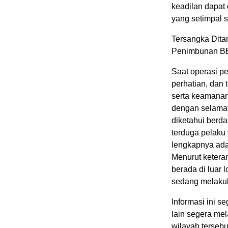
keadilan dapa
yang setimpal s
Tersangka Dita
Penimbunan BBM
Saat operasi p
perhatian, dan
serta keamanan
dengan selamat
diketahui berd
terduga pelaku 
lengkapnya adal
Menurut ketera
berada di luar
sedang melaku
Informasi ini s
lain segera me
wilayah terseb