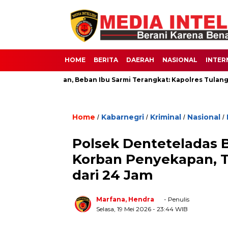
HOME
BERITA
DAERAH
NASIONAL
INTER
Korban Pencurian, Beban Ibu Sarmi Terangkat: Kapolres Tulang Ba
Home
Kabarnegri
Kriminal
Nasional
/
/
/
/
Polsek Denteteladas 
Korban Penyekapan, 
dari 24 Jam
Marfana, Hendra
- Penulis
Selasa, 19 Mei 2026
- 23:44 WIB