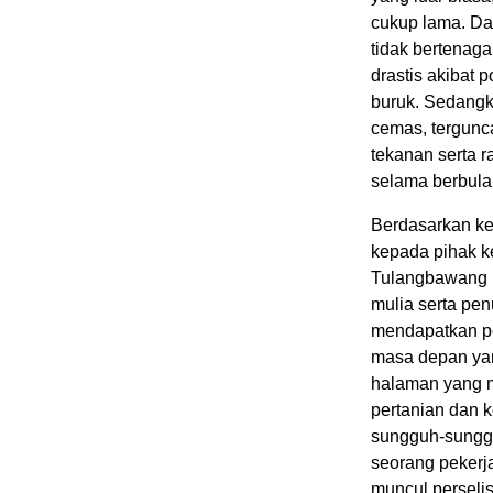
cukup lama. Dar
tidak bertenaga
drastis akibat 
buruk. Sedangka
cemas, tergun
tekanan serta r
selama berbula
Berdasarkan ket
kepada pihak k
Tulangbawang b
mulia serta pen
mendapatkan pe
masa depan yang
halaman yang m
pertanian dan k
sungguh-sunggu
seorang pekerja
muncul perseli