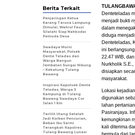
TULANGBAWAN
Berita Terkait
Denteteladas 
Penjaringan Ketua
menjadi bukti n
Karang Taruna Lampung
Dimulai, Wahrul Fauzi
dalam menegak
Silalahi Siap Nahkodai
diduga menjadi
Pemuda Desa
Denteteladas, 
Swadaya Murni
ini berlangsung
Masyarakat, Polsek
Dente Teladas dan
22.47 WIB, dan
Warga Bangun
Nurkholik S.E.,
Jembatan Sungai Nibung
– Kekatung Tulang
disiapkan secar
Bawang
masyarakat.
Inspirasi Kapolsek Dente
Teladas, Warga 3
Lokasi kejadia
Kampung di Tulang
digunakan seba
Bawang Swadaya Cor
Jalan 1 Km
lahan pertanian
Pasiranjaya. I
Terlilit Utang Setelah
Jadi Korban Pencurian,
kemungkinan ny
Beban Ibu Sarmi
kali diterima d
Terangkat: Kapolres
Tulang Bawang Lunasi
bermula dari l