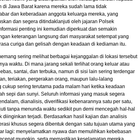
an di Jawa Barat karena mereka sudah lama tidak
bar dan keberadaan anggota keluarga mereka, yang
skan dan segera ditindaklanjuti oleh jajaran Polsek
nformasi penting ini kemudian diperkuat dan semakin
gan keterangan langsung dari masyarakat setempat yang
asa curiga dan gelisah dengan keadaan di kediaman itu.
emang sering melihat berbagai kejanggalan di lokasi tersebut
nnya waktu. Di mana jarang sekali terlihat orang keluar atau
bas, santai, dan terbuka, namun di sisi lain sering terdengar
n, teriakan, pergerakan orang, maupun lalu-lalang
 cukup sering terutama pada malam hari ketika keadaan
ah sepi dan sunyi. Seluruh informasi yang masuk segera
endalam, dianalisis, diverifikasi kebenarannya satu per satu,
njuti tanpa menunda waktu sedikit pun demi mencegah hal-hal
k diinginkan terjadi. Berdasarkan hasil kajian dan analisis
perasi khusus segera dibentuk dengan satu tujuan utama yang
awar lagi: menyelamatkan nyawa dan memulihkan kebebasan
ecepat mungkin, serta memastikan keselamatan mereka