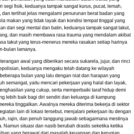
i segi fisik, keduanya tampak sangat kurus, pucat, lemah,
, dan terlihat jelas mengalami penurunan berat badan yang
pola makan yang tidak layak dan kondisi tempat tinggal yang
n dari segi mental dan batin, keduanya tampak sangat takut,
cang, dan masih membawa rasa trauma yang mendalam akibat
asa takut yang terus-menerus mereka rasakan setiap harinya
n-bulan lamanya.
erangan awal yang diberikan secara sukarela, jujur, dan rinci
epolisian, keduanya mengaku telah datang ke wilayah
eberapa bulan yang lalu dengan niat dan harapan yang
uh semangat, yaitu mencari pekerjaan yang halal dan layak,
nghasilan yang cukup, serta memperbaiki taraf hidup demi
 lebih baik bagi diri sendiri dan keluarga di kampung
ereka tinggalkan. Awalnya mereka diterima bekerja di sektor
egiatan lain di lokasi tersebut, menjalani pekerjaan itu dengan
h, rajin, dan penuh tanggung jawab sebagaimana mestinya
. Namun situasi dan nasib berubah drastis seketika ketika
sihan yang berawal dari masalah keuangan dan kerugian