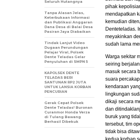
Seluruh Hutangnya
pihak kepolisi
Tanpa Alasan Jelas,
mendapatkan ka
Keterbukaan Informasi
kemudian diteru
dan Publikasi Anggaran
Dana Desa di Balai Desa
Denteteladas. I
Pasiran Jaya Diabaikan
meyakinkan den
Tindak Lanjut Video
sudah lama mer
Dugaan Perundungan
Pelajar Viral, Polsek
Warga sekitar m
Dente Teladas Gelar
Penyuluhan di SMPN 5
seiring berjala
masuk secara be
KAPOLSEK DENTE
TELADAS BERI
suara percakapa
SANTUNAN RP2 JUTA
kendaraan yang
UNTUK LANSIA KORBAN
PENCURIAN
lingkungan sud
dikaji secara m
Gerak Cepat Polsek
Dente Teladas! Buronan
dan ditindakla
Curanmor Honda Verza
buruk yang tida
di Tulang Bawang
Berhasil Dibekuk
tersebut, tim o
tidak bisa dit
kedua korban s