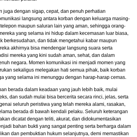
n juga dengan sigap, cepat, dan penuh perhatian
komunikasi langsung antara korban dengan keluarga masing-
 telepon maupun saluran lain yang aman, sehingga orang-
 mereka yang selama ini hidup dalam kecemasan luar biasa,
ak berkesudahan, dan tidak mengetahui kabar maupun
eka akhirnya bisa mendengar langsung suara serta
disi mereka yang kini sudah aman, sehat, dan dalam
enuh negara. Momen komunikasi ini menjadi momen yang
ukan sekaligus melegakan hati semua pihak, baik korban
ga yang selama ini menunggu dengan harap-harap cemas.
ban berada dalam keadaan yang jauh lebih baik, mulai
leks, dan sudah mulai bisa bercerita secara rinci, jelas, serta
enai seluruh peristiwa yang telah mereka alami, rasakan,
elama berada di bawah kendali pelaku. Seluruh keterangan
akan dicatat dengan teliti, akurat, dan didokumentasikan
njadi bahan bukti yang sangat penting serta berharga dalam
dikan dan pembuktian hukum selanjutnya, demi memastikan