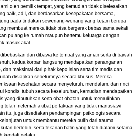
ami oleh pemilik tempat, yang kemudian tidak diselesaikan
ng baik, adil, dan berdasarkan kesepakatan bersama,
ujung pada tindakan sewenang-wenang yang kejam berupa
ng membuat mereka tidak bisa bergerak bebas sama sekali
inkan pulang ke rumah maupun bertemu keluarga dengan
ak masuk akal.
 dibebaskan dan dibawa ke tempat yang aman serta di bawah
penuh, kedua korban langsung mendapatkan penanganan
p, dan maksimal dari pihak kepolisian serta tim medis dan
sudah disiapkan sebelumnya secara khusus. Mereka
riksaan kesehatan secara menyeluruh, mendalam, dan rinci
i kondisi tubuh secara keseluruhan, kemudian mendapatkan
s yang dibutuhkan serta obat-obatan untuk memulihkan
ang telah melemah akibat perlakuan yang tidak manusiawi
ain itu, juga disediakan pendampingan psikologis secara
rkelanjutan untuk membantu mereka pulih dari trauma
utan berlebih, serta tekanan batin yang telah dialami selama
h kendali pelaku.