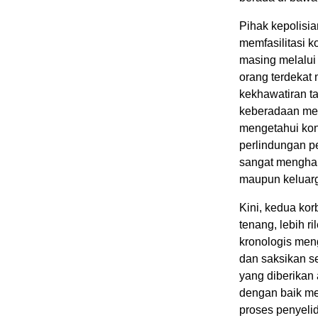
Pihak kepolisia
memfasilitasi 
masing melalui
orang terdekat
kekhawatiran t
keberadaan mer
mengetahui kon
perlindungan p
sangat menghar
maupun keluar
Kini, kedua kor
tenang, lebih ri
kronologis meng
dan saksikan s
yang diberikan 
dengan baik me
proses penyeli