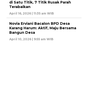
di Satu Titik, 7 Titik Rusak Parah
Terabaikan
April 16, 2026 | 11:35 am WIB
Novia Erviani Bacalon BPD Desa
Karang Harum: Aktif, Maju Bersama
Bangun Desa
April 10, 2026 | 9:55 am WIB