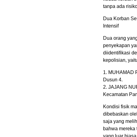
tanpa ada risiko
Dua Korban Se
Intensif
Dua orang yang
penyekapan yang
diidentifikasi d
kepolisian, yait
1. MUHAMAD REF
Dusun 4.
2. JAJANG NURJ
Kecamatan Pam
Kondisi fisik m
dibebaskan ole
saja yang melih
bahwa mereka t
yang luar bias