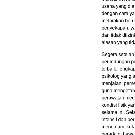
usaha yang dial
dengan cara ya
melainkan ber
penyekapan, ya
dan tidak diiz
alasan yang tid
Segera setelah
perlindungan 
terbaik, lengka
psikolog yang 
menjalani peme
guna mengetahu
perawatan medi
kondisi fisik y
selama ini. Sel
intensif dan be
mendalam, ketak
berada di bawa