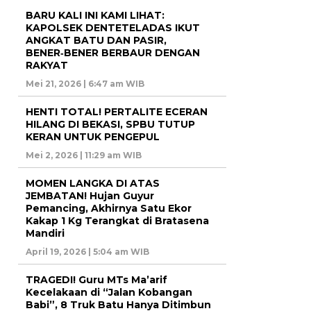
BARU KALI INI KAMI LIHAT:
KAPOLSEK DENTETELADAS IKUT
ANGKAT BATU DAN PASIR,
BENER‑BENER BERBAUR DENGAN
RAKYAT
Mei 21, 2026 | 6:47 am WIB
HENTI TOTAL! PERTALITE ECERAN
HILANG DI BEKASI, SPBU TUTUP
KERAN UNTUK PENGEPUL
Mei 2, 2026 | 11:29 am WIB
MOMEN LANGKA DI ATAS
JEMBATAN! Hujan Guyur
Pemancing, Akhirnya Satu Ekor
Kakap 1 Kg Terangkat di Bratasena
Mandiri
April 19, 2026 | 5:04 am WIB
TRAGEDI! Guru MTs Ma’arif
Kecelakaan di “Jalan Kobangan
Babi”, 8 Truk Batu Hanya Ditimbun