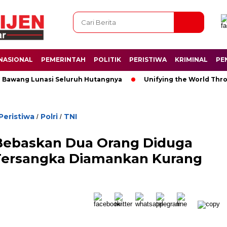
NASIONAL
PEMERINTAH
POLITIK
PERISTIWA
KRIMINAL
PE
wang Lunasi Seluruh Hutangnya
Unifying the World Through So
Peristiwa
Polri
TNI
/
/
Bebaskan Dua Orang Diduga
Tersangka Diamankan Kurang