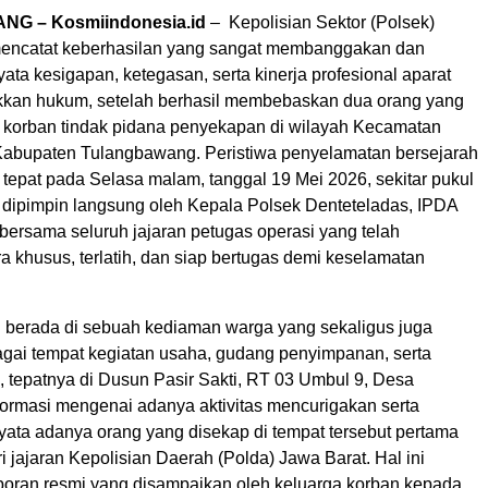
G – Kosmiindonesia.id
– Kepolisian Sektor (Polsek)
mencatat keberhasilan yang sangat membanggakan dan
yata kesigapan, ketegasan, serta kinerja profesional aparat
kan hukum, setelah berhasil membebaskan dua orang yang
 korban tindak pidana penyekapan di wilayah Kecamatan
Kabupaten Tulangbawang. Peristiwa penyelamatan bersejarah
 tepat pada Selasa malam, tanggal 19 Mei 2026, sekitar pukul
 dipimpin langsung oleh Kepala Polsek Denteteladas, IPDA
 bersama seluruh jajaran petugas operasi yang telah
a khusus, terlatih, dan siap bertugas demi keselamatan
n berada di sebuah kediaman warga yang sekaligus juga
gai tempat kegiatan usaha, gudang penyimpanan, serta
, tepatnya di Dusun Pasir Sakti, RT 03 Umbul 9, Desa
nformasi mengenai adanya aktivitas mencurigakan serta
ata adanya orang yang disekap di tempat tersebut pertama
ari jajaran Kepolisian Daerah (Polda) Jawa Barat. Hal ini
aporan resmi yang disampaikan oleh keluarga korban kepada