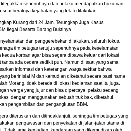
t ditegakkan sepenuhnya dan pelaku mendapatkan hukuman
esuai beratnya kejahatan yang telah dilakukan.
ngkap Kurang dari 24 Jam, Terungkap Juga Kasus
 Ilegal Beserta Barang Buktinya
enyelamatan dan penggerebekan dilakukan, seluruh fokus,
 tenaga tim petugas tertuju sepenuhnya pada keselamatan
 kedua korban agar bisa segera dibawa keluar dari lokasi
 tanpa ada cedera sedikit pun. Namun di saat yang sama,
asarkan informasi dan keterangan warga sekitar bahwa
yang berinisial M dan kemudian diketahui secara pasti nama
ah Morang, tidak berada di lokasi kediaman saat itu juga.
ngan warga yang jujur dan bisa dipercaya, pelaku sedang
 lokasi dengan menggunakan sebuah truk bak, diketahui
kan pengambilan dan pengangkutan BBM.
egera diteruskan dan ditindaklanjuti, sehingga tim petugas yang
lakukan pengawasan dan penyekatan di jalan-jalan utama di
ut. Tidak lama kemudian, kendaraan yang dikemudikan oleh