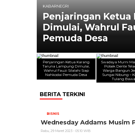
KABARNEGRI
ung
Swadaya Murni Mas
odai
Teladas dan Warga
Nibung – Kekatung
Penjaringan Ketua Karang
Swadaya Murni Mas
Taruna Lampung Dimulai,
Polsek Dente Tela
Wahrul Fauzi Silalahi Siap
Warga Bangun J
Nahkodai Pemuda Desa
Sungai Nibung – 
Tulang Baw
BERITA TERKINI
BISNIS
Wednesday Addams Musim Per
Rabu, 29 Maret 2023 - 05:10 WIB