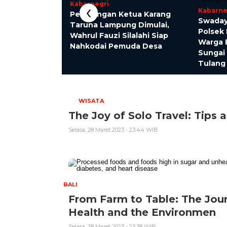
‹
Kabarnegri
Kabarne
Nurkholik, SH,
Penjaringan Ketua Karang
Swaday
e Teladas yang
Taruna Lampung Dimulai,
Polsek
wan dan Religius
Wahrul Fauzi Silalahi Siap
Warga 
Nahkodai Pemuda Desa
Sungai
Tulang
WISATA
The Joy of Solo Travel: Tips 
Selasa, 28 Maret 2023 - 23:44 WIB
BALI
From Farm to Table: The Jour
Health and the Environmen
Selasa, 28 Maret 2023 - 23:38 WIB