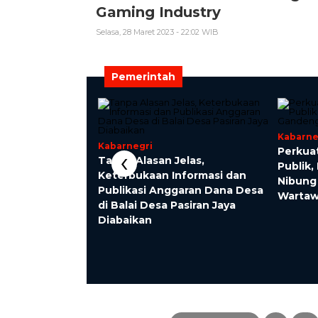
Gaming Industry
Selasa, 28 Maret 2023 - 22:02 WIB
Pemerintah
Kabarne
Kabarnegri
‹
Perkua
eteladas Ajak
Tanpa Alasan Jelas,
Publik
 Gotong Royong
Keterbukaan Informasi dan
Nibung
n: “Tidak Ada
Publikasi Anggaran Dana Desa
Warta
gkin Jika
di Balai Desa Pasiran Jaya
Diabaikan