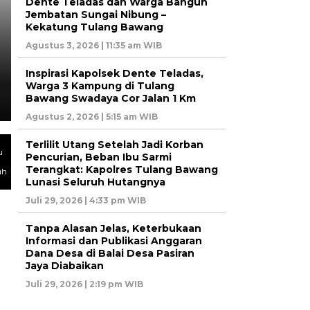
Dente Teladas dan Warga Bangun
Jembatan Sungai Nibung –
KABARNEGRI
Kekatung Tulang Bawang
Inspirasi Kapolsek Dente 
Agustus 3, 2026 | 11:35 am WIB
Kampung di Tulang Bawan
Inspirasi Kapolsek Dente Teladas,
1 Km
Warga 3 Kampung di Tulang
Bawang Swadaya Cor Jalan 1 Km
Agustus 2, 2026 | 5:15 am WIB
Terlilit Utang Setelah Jadi Korban
u
Pencurian, Beban Ibu Sarmi
Terangkat: Kapolres Tulang Bawang
uh
Lunasi Seluruh Hutangnya
Juli 29, 2026 | 4:33 pm WIB
Tanpa Alasan Jelas, Keterbukaan
Informasi dan Publikasi Anggaran
Dana Desa di Balai Desa Pasiran
Jaya Diabaikan
Juli 29, 2026 | 2:19 pm WIB