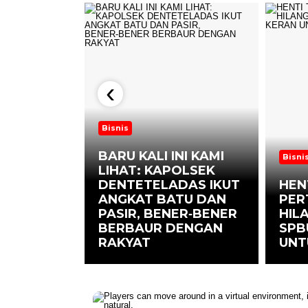
‹
Bisnis
BARU KALI INI KAMI
Bisni
LIHAT: KAPOLSEK
LAL
DENTETELADAS IKUT
HEN
BESAR
ANGKAT BATU DAN
PER
AYA
PASIR, BENER‑BENER
HILA
ATOK
BERBAUR DENGAN
SPB
UKSES
RAKYAT
UNT