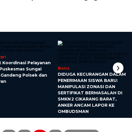
gri
›
t Koordinasi Pelayanan
Bisnis
, Puskesmas Sungai
DIDUGA KECURANGAN DALAM
 Gandeng Polsek dan
PENERIMAAN SISWA BARU:
wan
MANIPULASI ZONASI DAN
SERTIFIKAT BERMASALAH DI
SMKN 2 CIKARANG BARAT,
ANKER ANCAM LAPOR KE
OMBUDSMAN