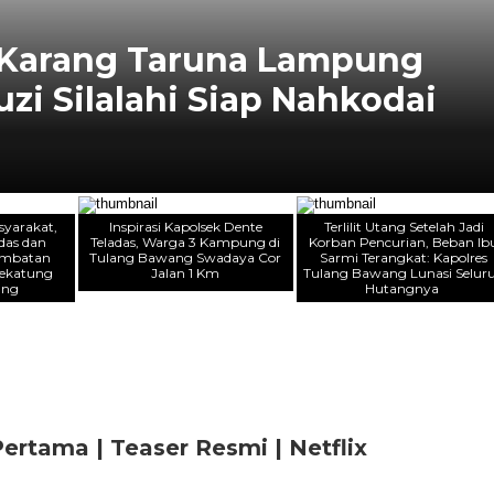
yarakat, Polsek Dente
 Bangun Jembatan Sungai
 Tulang Bawang
yarakat,
Inspirasi Kapolsek Dente
Terlilit Utang Setelah Jadi
das dan
Teladas, Warga 3 Kampung di
Korban Pencurian, Beban Ib
embatan
Tulang Bawang Swadaya Cor
Sarmi Terangkat: Kapolres
Kekatung
Jalan 1 Km
Tulang Bawang Lunasi Selur
ang
Hutangnya
tama | Teaser Resmi | Netflix