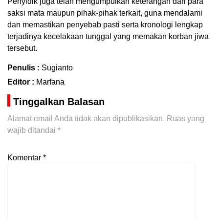
Penyidik juga telah mengumpulkan keterangan dari para
saksi mata maupun pihak-pihak terkait, guna mendalami
dan memastikan penyebab pasti serta kronologi lengkap
terjadinya kecelakaan tunggal yang memakan korban jiwa
tersebut.
Penulis :
Sugianto
Editor :
Marfana
Tinggalkan Balasan
Alamat email Anda tidak akan dipublikasikan.
Ruas yang
wajib ditandai
*
Komentar
*