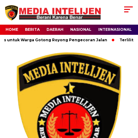
HOME
BERITA
DAERAH
NASIONAL
INTERNASIONAL
us untuk Warga Gotong Royong Pengecoran Jalan
Terlilit Ut