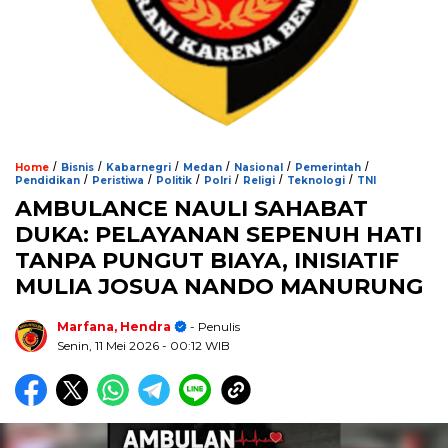
/
/
/
/
/
/
Home
Bisnis
Kabarnegri
Medan
Nasional
Pemerintah
/
/
/
/
/
/
Pendidikan
Peristiwa
Politik
Polri
Religi
Teknologi
TNI
AMBULANCE NAULI SAHABAT
DUKA: PELAYANAN SEPENUH HATI
TANPA PUNGUT BIAYA, INISIATIF
MULIA JOSUA NANDO MANURUNG
Marfana, Hendra
- Penulis
Senin, 11 Mei 2026
- 00:12 WIB