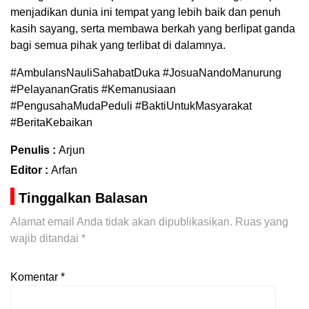
menjadikan dunia ini tempat yang lebih baik dan penuh
kasih sayang, serta membawa berkah yang berlipat ganda
bagi semua pihak yang terlibat di dalamnya.
#AmbulansNauliSahabatDuka #JosuaNandoManurung
#PelayananGratis #Kemanusiaan
#PengusahaMudaPeduli #BaktiUntukMasyarakat
#BeritaKebaikan
Penulis :
Arjun
Editor :
Arfan
Tinggalkan Balasan
Alamat email Anda tidak akan dipublikasikan.
Ruas yang
wajib ditandai
*
Komentar
*