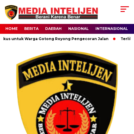
HOME
BERITA
DAERAH
NASIONAL
INTERNASIONAL
gkus untuk Warga Gotong Royong Pengecoran Jalan
Terlilit