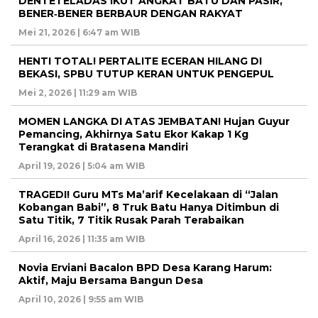
DENTETELADAS IKUT ANGKAT BATU DAN PASIR,
BENER‑BENER BERBAUR DENGAN RAKYAT
Mei 21, 2026 | 6:47 am WIB
HENTI TOTAL! PERTALITE ECERAN HILANG DI
BEKASI, SPBU TUTUP KERAN UNTUK PENGEPUL
Mei 2, 2026 | 11:29 am WIB
MOMEN LANGKA DI ATAS JEMBATAN! Hujan Guyur
Pemancing, Akhirnya Satu Ekor Kakap 1 Kg
Terangkat di Bratasena Mandiri
April 19, 2026 | 5:04 am WIB
TRAGEDI! Guru MTs Ma’arif Kecelakaan di “Jalan
Kobangan Babi”, 8 Truk Batu Hanya Ditimbun di
Satu Titik, 7 Titik Rusak Parah Terabaikan
April 16, 2026 | 11:35 am WIB
Novia Erviani Bacalon BPD Desa Karang Harum:
Aktif, Maju Bersama Bangun Desa
April 10, 2026 | 9:55 am WIB