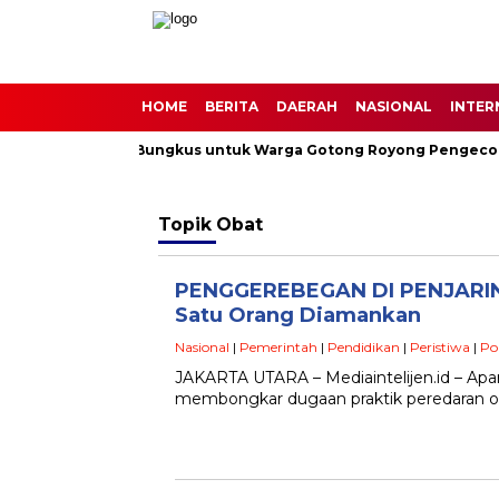
HOME
BERITA
DAERAH
NASIONAL
INTER
 Berbagi 30 Nasi Bungkus untuk Warga Gotong Royong Pengecora
Topik
Obat
PENGGEREBEGAN DI PENJARINGAN
Satu Orang Diamankan
Nasional
|
Pemerintah
|
Pendidikan
|
Peristiwa
|
Pol
JAKARTA UTARA – Mediaintelijen.id – Apara
membongkar dugaan praktik peredaran oba