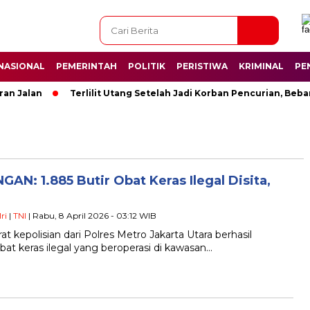
NASIONAL
PEMERINTAH
POLITIK
PERISTIWA
KRIMINAL
PE
n Jalan
Terlilit Utang Setelah Jadi Korban Pencurian, Beba
: 1.885 Butir Obat Keras Ilegal Disita,
ri
|
TNI
| Rabu, 8 April 2026 - 03:12 WIB
t kepolisian dari Polres Metro Jakarta Utara berhasil
t keras ilegal yang beroperasi di kawasan…