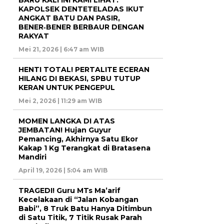
BARU KALI INI KAMI LIHAT:
KAPOLSEK DENTETELADAS IKUT
ANGKAT BATU DAN PASIR,
BENER‑BENER BERBAUR DENGAN
RAKYAT
Mei 21, 2026 | 6:47 am WIB
HENTI TOTAL! PERTALITE ECERAN
HILANG DI BEKASI, SPBU TUTUP
KERAN UNTUK PENGEPUL
Mei 2, 2026 | 11:29 am WIB
MOMEN LANGKA DI ATAS
JEMBATAN! Hujan Guyur
Pemancing, Akhirnya Satu Ekor
Kakap 1 Kg Terangkat di Bratasena
Mandiri
April 19, 2026 | 5:04 am WIB
TRAGEDI! Guru MTs Ma’arif
Kecelakaan di “Jalan Kobangan
Babi”, 8 Truk Batu Hanya Ditimbun
di Satu Titik, 7 Titik Rusak Parah