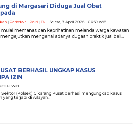
g di Margasari Diduga Jual Obat
spada
ikan
|
Peristiwa
|
Polri
|
TNI
| Selasa, 7 April 2026 - 06:59 WIB
a mulai memanas dan keprihatinan melanda warga kawasan
n mengejutkan mengenai adanya dugaan praktik jual beli…
PUSAT BERHASIL UNGKAP KASUS
PA IZIN
- 05:02 WIB
ian Sektor (Polsek) Cikarang Pusat berhasil mengungkap kasus
n yang terjadi di wilayah…