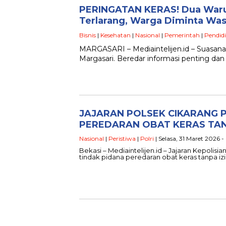
PERINGATAN KERAS! Dua Warun
Terlarang, Warga Diminta Wa
Bisnis
|
Kesehatan
|
Nasional
|
Pemerintah
|
Pendid
MARGASARI – Mediaintelijen.id – Suasan
Margasari. Beredar informasi penting da
JAJARAN POLSEK CIKARANG 
PEREDARAN OBAT KERAS TAN
Nasional
|
Peristiwa
|
Polri
| Selasa, 31 Maret 2026 
Bekasi – Mediaintelijen.id – Jajaran Kepolis
tindak pidana peredaran obat keras tanpa izi