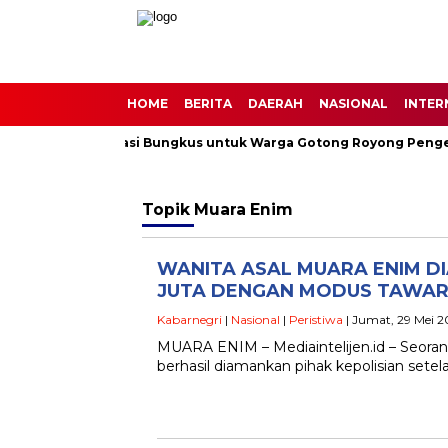
HOME
BERITA
DAERAH
NASIONAL
INTER
as Berbagi 30 Nasi Bungkus untuk Warga Gotong Royong Pengec
Topik
Muara Enim
WANITA ASAL MUARA ENIM DI
JUTA DENGAN MODUS TAWAR
Kabarnegri
|
Nasional
|
Peristiwa
| Jumat, 29 Mei 2
MUARA ENIM – Mediaintelijen.id – Seora
berhasil diamankan pihak kepolisian set