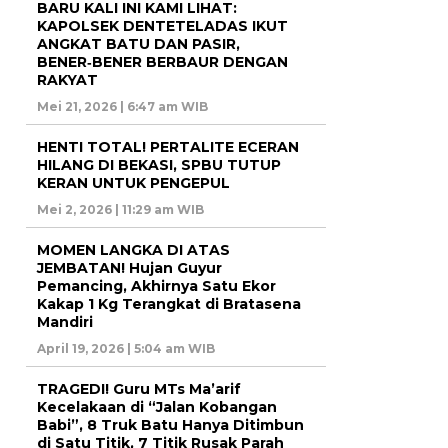
BARU KALI INI KAMI LIHAT:
KAPOLSEK DENTETELADAS IKUT
ANGKAT BATU DAN PASIR,
BENER‑BENER BERBAUR DENGAN
RAKYAT
Mei 21, 2026 | 6:47 am WIB
HENTI TOTAL! PERTALITE ECERAN
HILANG DI BEKASI, SPBU TUTUP
KERAN UNTUK PENGEPUL
Mei 2, 2026 | 11:29 am WIB
MOMEN LANGKA DI ATAS
JEMBATAN! Hujan Guyur
Pemancing, Akhirnya Satu Ekor
Kakap 1 Kg Terangkat di Bratasena
Mandiri
April 19, 2026 | 5:04 am WIB
TRAGEDI! Guru MTs Ma’arif
Kecelakaan di “Jalan Kobangan
Babi”, 8 Truk Batu Hanya Ditimbun
di Satu Titik, 7 Titik Rusak Parah