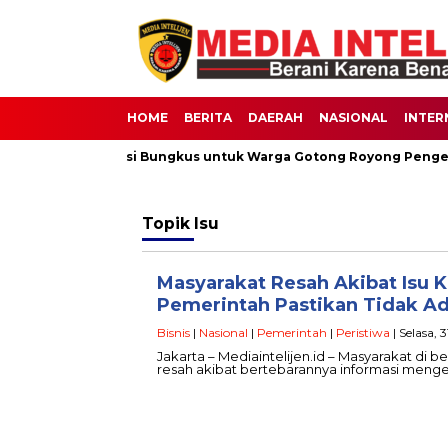
HOME
BERITA
DAERAH
NASIONAL
INTER
as Berbagi 30 Nasi Bungkus untuk Warga Gotong Royong Pengeco
Topik
Isu
Masyarakat Resah Akibat Isu K
Pemerintah Pastikan Tidak A
Bisnis
|
Nasional
|
Pemerintah
|
Peristiwa
| Selasa, 
Jakarta – Mediaintelijen.id – Masyarakat di 
resah akibat bertebarannya informasi meng