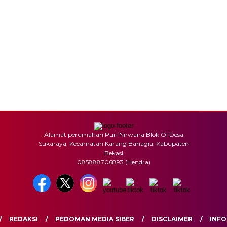
Alamat perumahan Puri Nirwana Blok OI Desa
Sukaraya, Kecamatan Karang Bahagia, Kabupaten
Bekasi
085888706893 (Hendra)
REDAKSI
PEDOMAN MEDIA SIBER
DISCLAIMER
INFO