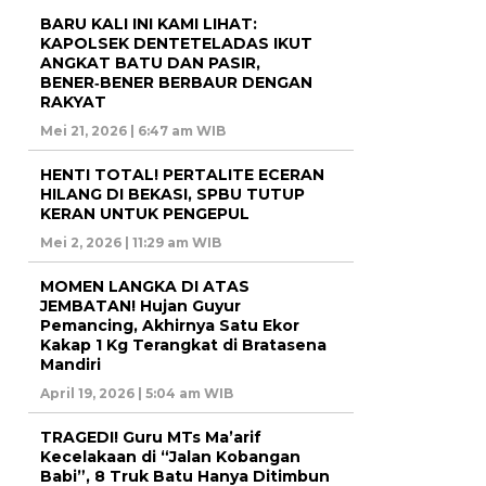
BARU KALI INI KAMI LIHAT:
KAPOLSEK DENTETELADAS IKUT
ANGKAT BATU DAN PASIR,
BENER‑BENER BERBAUR DENGAN
RAKYAT
Mei 21, 2026 | 6:47 am WIB
HENTI TOTAL! PERTALITE ECERAN
HILANG DI BEKASI, SPBU TUTUP
KERAN UNTUK PENGEPUL
Mei 2, 2026 | 11:29 am WIB
MOMEN LANGKA DI ATAS
JEMBATAN! Hujan Guyur
Pemancing, Akhirnya Satu Ekor
Kakap 1 Kg Terangkat di Bratasena
Mandiri
April 19, 2026 | 5:04 am WIB
TRAGEDI! Guru MTs Ma’arif
Kecelakaan di “Jalan Kobangan
Babi”, 8 Truk Batu Hanya Ditimbun