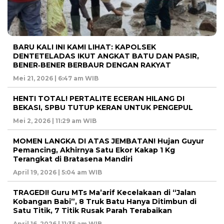
BARU KALI INI KAMI LIHAT: KAPOLSEK
DENTETELADAS IKUT ANGKAT BATU DAN PASIR,
BENER‑BENER BERBAUR DENGAN RAKYAT
Mei 21, 2026 | 6:47 am WIB
HENTI TOTAL! PERTALITE ECERAN HILANG DI
BEKASI, SPBU TUTUP KERAN UNTUK PENGEPUL
Mei 2, 2026 | 11:29 am WIB
MOMEN LANGKA DI ATAS JEMBATAN! Hujan Guyur
Pemancing, Akhirnya Satu Ekor Kakap 1 Kg
Terangkat di Bratasena Mandiri
April 19, 2026 | 5:04 am WIB
TRAGEDI! Guru MTs Ma’arif Kecelakaan di “Jalan
Kobangan Babi”, 8 Truk Batu Hanya Ditimbun di
Satu Titik, 7 Titik Rusak Parah Terabaikan
April 16, 2026 | 11:35 am WIB