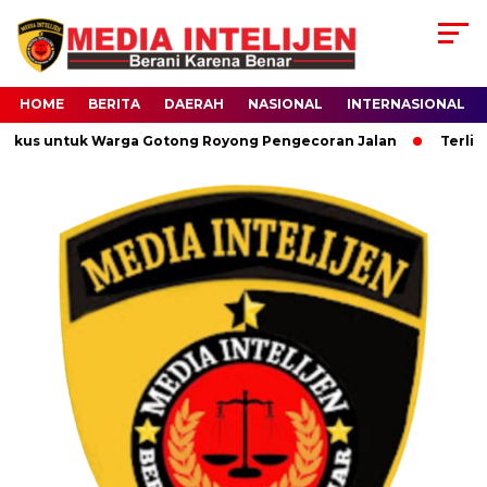
HOME
BERITA
DAERAH
NASIONAL
INTERNASIONAL
gkus untuk Warga Gotong Royong Pengecoran Jalan
Terlilit