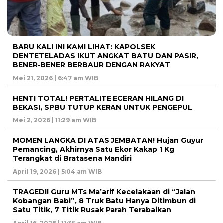
BARU KALI INI KAMI LIHAT: KAPOLSEK
DENTETELADAS IKUT ANGKAT BATU DAN PASIR,
BENER‑BENER BERBAUR DENGAN RAKYAT
Mei 21, 2026 | 6:47 am WIB
HENTI TOTAL! PERTALITE ECERAN HILANG DI
BEKASI, SPBU TUTUP KERAN UNTUK PENGEPUL
Mei 2, 2026 | 11:29 am WIB
MOMEN LANGKA DI ATAS JEMBATAN! Hujan Guyur
Pemancing, Akhirnya Satu Ekor Kakap 1 Kg
Terangkat di Bratasena Mandiri
April 19, 2026 | 5:04 am WIB
TRAGEDI! Guru MTs Ma’arif Kecelakaan di “Jalan
Kobangan Babi”, 8 Truk Batu Hanya Ditimbun di
Satu Titik, 7 Titik Rusak Parah Terabaikan
April 16, 2026 | 11:35 am WIB