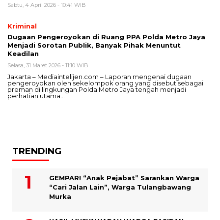
Sabtu, 4 April 2026 - 10:41 WIB
Kriminal
Dugaan Pengeroyokan di Ruang PPA Polda Metro Jaya
Menjadi Sorotan Publik, Banyak Pihak Menuntut
Keadilan
Selasa, 31 Maret 2026 - 11:10 WIB
Jakarta – Mediaintelijen.com – Laporan mengenai dugaan
pengeroyokan oleh sekelompok orang yang disebut sebagai
preman di lingkungan Polda Metro Jaya tengah menjadi
perhatian utama…
TRENDING
GEMPAR! “Anak Pejabat” Sarankan Warga
“Cari Jalan Lain”, Warga Tulangbawang
Murka