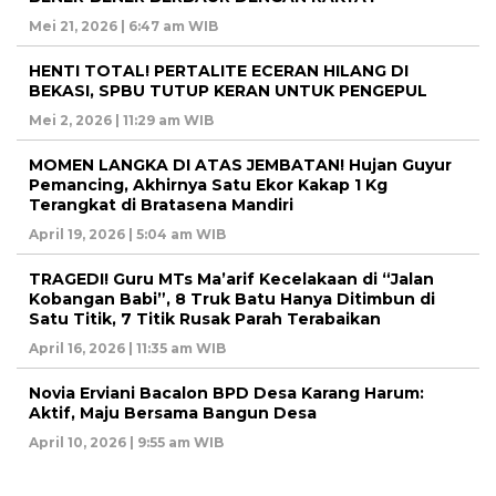
Mei 21, 2026 | 6:47 am WIB
HENTI TOTAL! PERTALITE ECERAN HILANG DI
BEKASI, SPBU TUTUP KERAN UNTUK PENGEPUL
Mei 2, 2026 | 11:29 am WIB
MOMEN LANGKA DI ATAS JEMBATAN! Hujan Guyur
Pemancing, Akhirnya Satu Ekor Kakap 1 Kg
Terangkat di Bratasena Mandiri
April 19, 2026 | 5:04 am WIB
TRAGEDI! Guru MTs Ma’arif Kecelakaan di “Jalan
Kobangan Babi”, 8 Truk Batu Hanya Ditimbun di
Satu Titik, 7 Titik Rusak Parah Terabaikan
April 16, 2026 | 11:35 am WIB
Novia Erviani Bacalon BPD Desa Karang Harum:
Aktif, Maju Bersama Bangun Desa
April 10, 2026 | 9:55 am WIB