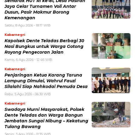
Semarak HUT RI ke-81, Desa Pasiran
Jaya Gelar Turnamen Voli Antar
Dusun, Pasir Makmur Borong
Kemenangan
Sabtu, 8 Agu 2026 - 18:17 WIB
Kabarnegri
Kapolsek Dente Teladas Berbagi 30
Nasi Bungkus untuk Warga Gotong
Royong Pengecoran Jalan
Kamis, 6 Agu 2026 - 12:46 WIB
Kabarnegri
Penjaringan Ketua Karang Taruna
Lampung Dimulai, Wahrul Fauzi
Silalahi Siap Nahkodai Pemuda Desa
Rabu, 5 Agu 2026 - 06:30 WIB
Kabarnegri
Swadaya Murni Masyarakat, Polsek
Dente Teladas dan Warga Bangun
Jembatan Sungai Nibung – Kekatung
Tulang Bawang
Senin, 3 Agu 2026 - 11:35 WIB