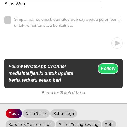
Situs Web
Simpan nama, email, dan situs web saya pada peramban ini
untuk komentar saya berikutnya.
Follow WhatsApp Channel
Follow
mediaintelijen.id untuk update
berita terbaru setiap hari
Berita ini 21 kali dibaca
Tag :
Jalan Rusak
Kabarnegri
Kapolsek Denteteladas
Polres Tulangbawang
Polri