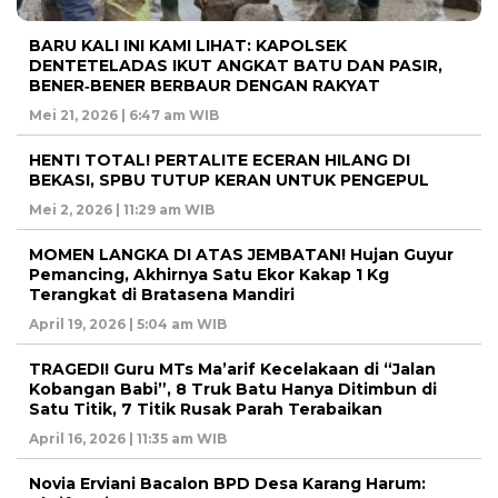
BARU KALI INI KAMI LIHAT: KAPOLSEK
DENTETELADAS IKUT ANGKAT BATU DAN PASIR,
BENER‑BENER BERBAUR DENGAN RAKYAT
Mei 21, 2026 | 6:47 am WIB
HENTI TOTAL! PERTALITE ECERAN HILANG DI
BEKASI, SPBU TUTUP KERAN UNTUK PENGEPUL
Mei 2, 2026 | 11:29 am WIB
MOMEN LANGKA DI ATAS JEMBATAN! Hujan Guyur
Pemancing, Akhirnya Satu Ekor Kakap 1 Kg
Terangkat di Bratasena Mandiri
April 19, 2026 | 5:04 am WIB
TRAGEDI! Guru MTs Ma’arif Kecelakaan di “Jalan
Kobangan Babi”, 8 Truk Batu Hanya Ditimbun di
Satu Titik, 7 Titik Rusak Parah Terabaikan
April 16, 2026 | 11:35 am WIB
Novia Erviani Bacalon BPD Desa Karang Harum: