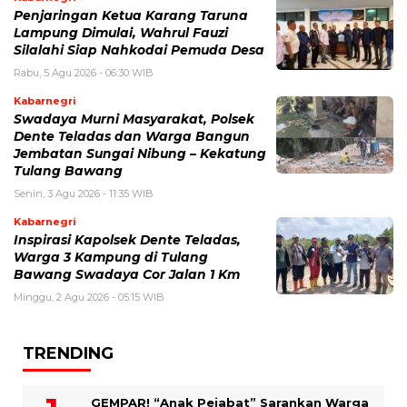
Penjaringan Ketua Karang Taruna
Lampung Dimulai, Wahrul Fauzi
Silalahi Siap Nahkodai Pemuda Desa
Rabu, 5 Agu 2026 - 06:30 WIB
Kabarnegri
Swadaya Murni Masyarakat, Polsek
Dente Teladas dan Warga Bangun
Jembatan Sungai Nibung – Kekatung
Tulang Bawang
Senin, 3 Agu 2026 - 11:35 WIB
Kabarnegri
Inspirasi Kapolsek Dente Teladas,
Warga 3 Kampung di Tulang
Bawang Swadaya Cor Jalan 1 Km
Minggu, 2 Agu 2026 - 05:15 WIB
TRENDING
GEMPAR! “Anak Pejabat” Sarankan Warga