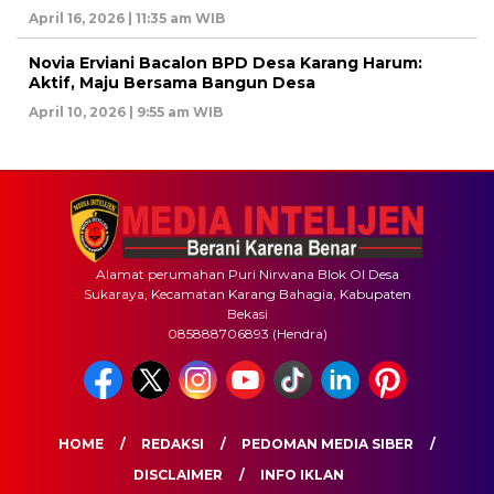
April 16, 2026 | 11:35 am WIB
Novia Erviani Bacalon BPD Desa Karang Harum:
Aktif, Maju Bersama Bangun Desa
April 10, 2026 | 9:55 am WIB
Alamat perumahan Puri Nirwana Blok OI Desa
Sukaraya, Kecamatan Karang Bahagia, Kabupaten
Bekasi
085888706893 (Hendra)
HOME
REDAKSI
PEDOMAN MEDIA SIBER
DISCLAIMER
INFO IKLAN