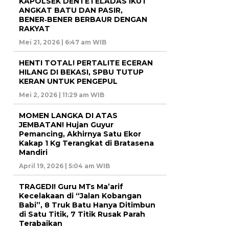
KAPOLSEK DENTETELADAS IKUT
ANGKAT BATU DAN PASIR,
BENER‑BENER BERBAUR DENGAN
RAKYAT
Mei 21, 2026 | 6:47 am WIB
HENTI TOTAL! PERTALITE ECERAN
HILANG DI BEKASI, SPBU TUTUP
KERAN UNTUK PENGEPUL
Mei 2, 2026 | 11:29 am WIB
MOMEN LANGKA DI ATAS
JEMBATAN! Hujan Guyur
Pemancing, Akhirnya Satu Ekor
Kakap 1 Kg Terangkat di Bratasena
Mandiri
April 19, 2026 | 5:04 am WIB
TRAGEDI! Guru MTs Ma’arif
Kecelakaan di “Jalan Kobangan
Babi”, 8 Truk Batu Hanya Ditimbun
di Satu Titik, 7 Titik Rusak Parah
Terabaikan