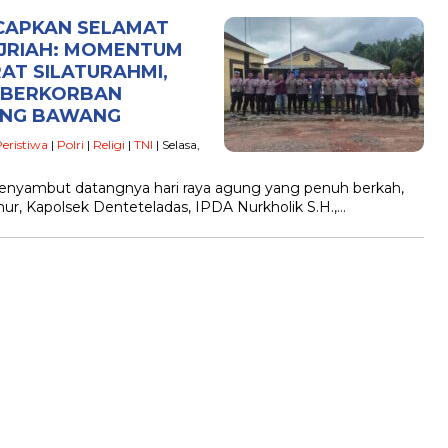
CAPKAN SELAMAT
HIJRIAH: MOMENTUM
AT SILATURAHMI,
 BERKORBAN
ANG BAWANG
eristiwa
|
Polri
|
Religi
|
TNI
| Selasa,
enyambut datangnya hari raya agung yang penuh berkah,
hur, Kapolsek Denteteladas, IPDA Nurkholik S.H.,…