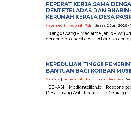
PERERAT KERJA SAMA DENGA
DENTETELADAS DAN BHABIN
KERUMAH KEPALA DESA PASI
Kabarnegri
|
Nasional
|
Polri
| Selasa, 2 Juni 2026 -
Tulangbawang – Mediaintelijen.id – Wujud
pemerintah daerah terus dibangun dan di
KEPEDULIAN TINGGI! PEMERI
BANTUAN BAGI KORBAN MUS
Nasional
|
Pemerintah
|
Pendidikan
|
Peristiwa
| Se
BEKASI – Mediaintelijen.id – Respons ce
Desa Karang Asih, Kecamatan Cikarang Ut