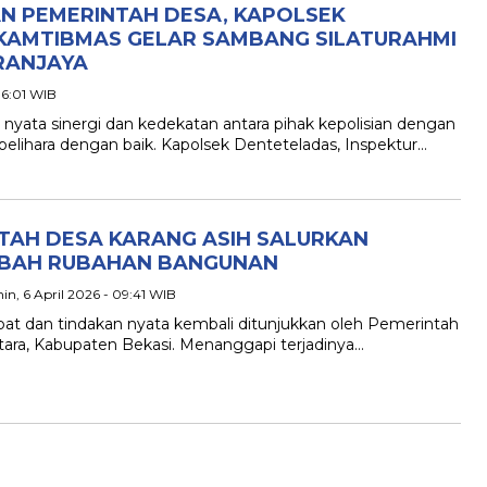
N PEMERINTAH DESA, KAPOLSEK
KAMTIBMAS GELAR SAMBANG SILATURAHMI
RANJAYA
 16:01 WIB
 nyata sinergi dan kedekatan antara pihak kepolisian dengan
pelihara dengan baik. Kapolsek Denteteladas, Inspektur…
NTAH DESA KARANG ASIH SALURKAN
IBAH RUBAHAN BANGUNAN
nin, 6 April 2026 - 09:41 WIB
pat dan tindakan nyata kembali ditunjukkan oleh Pemerintah
ara, Kabupaten Bekasi. Menanggapi terjadinya…