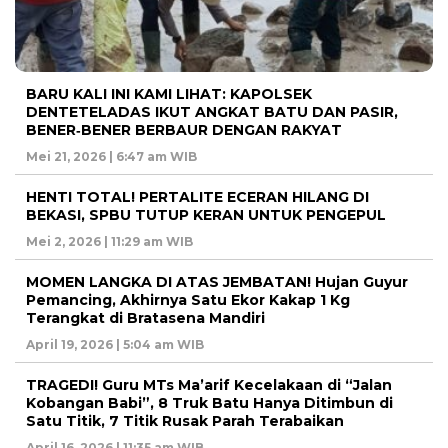
BARU KALI INI KAMI LIHAT: KAPOLSEK
DENTETELADAS IKUT ANGKAT BATU DAN PASIR,
BENER‑BENER BERBAUR DENGAN RAKYAT
Mei 21, 2026 | 6:47 am WIB
HENTI TOTAL! PERTALITE ECERAN HILANG DI
BEKASI, SPBU TUTUP KERAN UNTUK PENGEPUL
Mei 2, 2026 | 11:29 am WIB
MOMEN LANGKA DI ATAS JEMBATAN! Hujan Guyur
Pemancing, Akhirnya Satu Ekor Kakap 1 Kg
Terangkat di Bratasena Mandiri
April 19, 2026 | 5:04 am WIB
TRAGEDI! Guru MTs Ma’arif Kecelakaan di “Jalan
Kobangan Babi”, 8 Truk Batu Hanya Ditimbun di
Satu Titik, 7 Titik Rusak Parah Terabaikan
April 16, 2026 | 11:35 am WIB