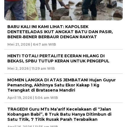
BARU KALI INI KAMI LIHAT: KAPOLSEK
DENTETELADAS IKUT ANGKAT BATU DAN PASIR,
BENER‑BENER BERBAUR DENGAN RAKYAT
Mei 21, 2026 | 6:47 am WIB
HENTI TOTAL! PERTALITE ECERAN HILANG DI
BEKASI, SPBU TUTUP KERAN UNTUK PENGEPUL
Mei 2, 2026 | 11:29 am WIB
MOMEN LANGKA DI ATAS JEMBATAN! Hujan Guyur
Pemancing, Akhirnya Satu Ekor Kakap 1 Kg
Terangkat di Bratasena Mandiri
April 19, 2026 | 5:04 am WIB
TRAGEDI! Guru MTs Ma’arif Kecelakaan di “Jalan
Kobangan Babi”, 8 Truk Batu Hanya Ditimbun di
Satu Titik, 7 Titik Rusak Parah Terabaikan
April 16, 2026 | 11:35 am WIB