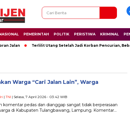
NASIONAL
PEMERINTAH
POLITIK
PERISTIWA
KRIMINAL
PE
an Jalan
Terlilit Utang Setelah Jadi Korban Pencurian, Beb
kan Warga “Cari Jalan Lain”, Warga
ri
|
TNI
| Selasa, 7 April 2026 - 03:42 WIB
ah komentar pedas dan dianggap sangat tidak berperasaan
n warga di Kabupaten Tulangbawang, Lampung. Komentar…