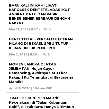
BARU KALI INI KAMI LIHAT:
KAPOLSEK DENTETELADAS IKUT
ANGKAT BATU DAN PASIR,
BENER‑BENER BERBAUR DENGAN
RAKYAT
Mei 21, 2026 | 6:47 am WIB
HENTI TOTAL! PERTALITE ECERAN
HILANG DI BEKASI, SPBU TUTUP
KERAN UNTUK PENGEPUL
Mei 2, 2026 | 11:29 am WIB
MOMEN LANGKA DI ATAS
JEMBATAN! Hujan Guyur
Pemancing, Akhirnya Satu Ekor
Kakap 1 Kg Terangkat di Bratasena
Mandiri
April 19, 2026 | 5:04 am WIB
TRAGEDI! Guru MTs Ma’arif
Kecelakaan di “Jalan Kobangan
Babi”, 8 Truk Batu Hanya Ditimbun