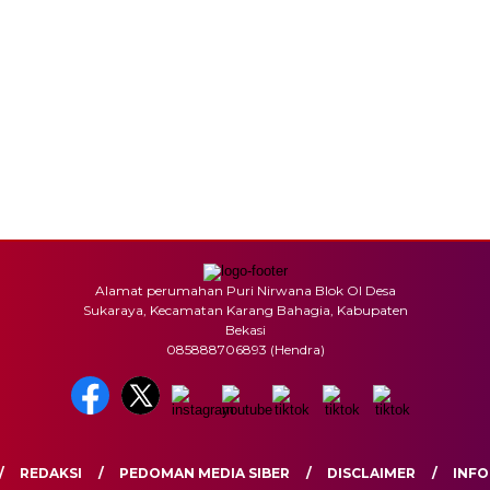
Alamat perumahan Puri Nirwana Blok OI Desa
Sukaraya, Kecamatan Karang Bahagia, Kabupaten
Bekasi
085888706893 (Hendra)
REDAKSI
PEDOMAN MEDIA SIBER
DISCLAIMER
INFO