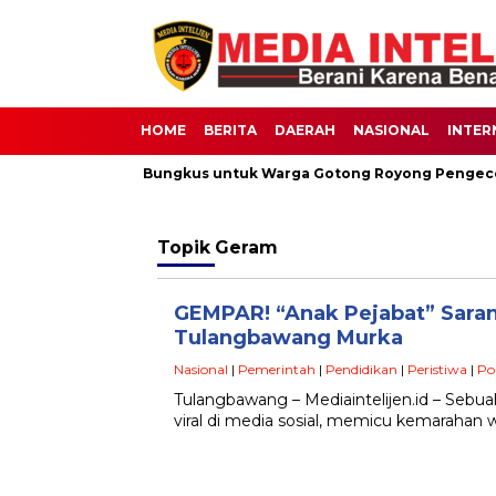
HOME
BERITA
DAERAH
NASIONAL
INTER
s Berbagi 30 Nasi Bungkus untuk Warga Gotong Royong Pengecor
Topik
Geram
GEMPAR! “Anak Pejabat” Saran
Tulangbawang Murka
Nasional
|
Pemerintah
|
Pendidikan
|
Peristiwa
|
Pol
Tulangbawang – Mediaintelijen.id – Sebu
viral di media sosial, memicu kemaraha