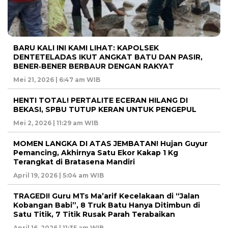
BARU KALI INI KAMI LIHAT: KAPOLSEK
DENTETELADAS IKUT ANGKAT BATU DAN PASIR,
BENER‑BENER BERBAUR DENGAN RAKYAT
Mei 21, 2026 | 6:47 am WIB
HENTI TOTAL! PERTALITE ECERAN HILANG DI
BEKASI, SPBU TUTUP KERAN UNTUK PENGEPUL
Mei 2, 2026 | 11:29 am WIB
MOMEN LANGKA DI ATAS JEMBATAN! Hujan Guyur
Pemancing, Akhirnya Satu Ekor Kakap 1 Kg
Terangkat di Bratasena Mandiri
April 19, 2026 | 5:04 am WIB
TRAGEDI! Guru MTs Ma’arif Kecelakaan di “Jalan
Kobangan Babi”, 8 Truk Batu Hanya Ditimbun di
Satu Titik, 7 Titik Rusak Parah Terabaikan
April 16, 2026 | 11:35 am WIB