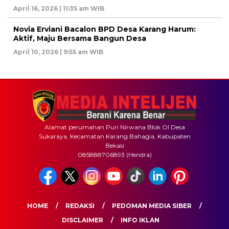
April 16, 2026 | 11:35 am WIB
Novia Erviani Bacalon BPD Desa Karang Harum:
Aktif, Maju Bersama Bangun Desa
April 10, 2026 | 9:55 am WIB
Alamat perumahan Puri Nirwana Blok OI Desa
Sukaraya, Kecamatan Karang Bahagia, Kabupaten
Bekasi
085888706893 (Hendra)
HOME
REDAKSI
PEDOMAN MEDIA SIBER
DISCLAIMER
INFO IKLAN