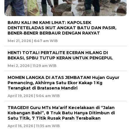
BARU KALI INI KAMI LIHAT: KAPOLSEK
DENTETELADAS IKUT ANGKAT BATU DAN PASIR,
BENER‑BENER BERBAUR DENGAN RAKYAT
Mei 21, 2026 | 6:47 am WIB
HENTI TOTAL! PERTALITE ECERAN HILANG DI
BEKASI, SPBU TUTUP KERAN UNTUK PENGEPUL
Mei 2, 2026 | 11:29 am WIB
MOMEN LANGKA DI ATAS JEMBATAN! Hujan Guyur
Pemancing, Akhirnya Satu Ekor Kakap 1 Kg
Terangkat di Bratasena Mandiri
April 19, 2026 | 5:04 am WIB
TRAGEDI! Guru MTs Ma’arif Kecelakaan di “Jalan
Kobangan Babi”, 8 Truk Batu Hanya Ditimbun di
Satu Titik, 7 Titik Rusak Parah Terabaikan
April 16, 2026 | 11:35 am WIB