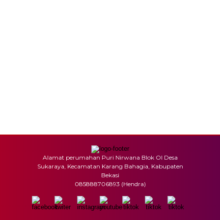
Alamat perumahan Puri Nirwana Blok OI Desa
Sukaraya, Kecamatan Karang Bahagia, Kabupaten
Bekasi
085888706893 (Hendra)