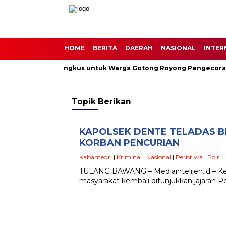
HOME
BERITA
DAERAH
NASIONAL
INTER
erbagi 30 Nasi Bungkus untuk Warga Gotong Royong Pengecoran 
Topik
Berikan
KAPOLSEK DENTE TELADAS BE
KORBAN PENCURIAN
Kabarnegri
|
Kriminal
|
Nasional
|
Peristiwa
|
Polri
|
TULANG BAWANG – Mediaintelijen.id – Kep
masyarakat kembali ditunjukkan jajaran P