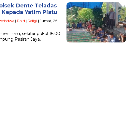
olsek Dente Teladas
 Kepada Yatim Piatu
eristiwa
|
Polri
|
Religi
| Jumat, 26
en haru, sekitar pukul 16.00
mpung Pasiran Jaya,
…