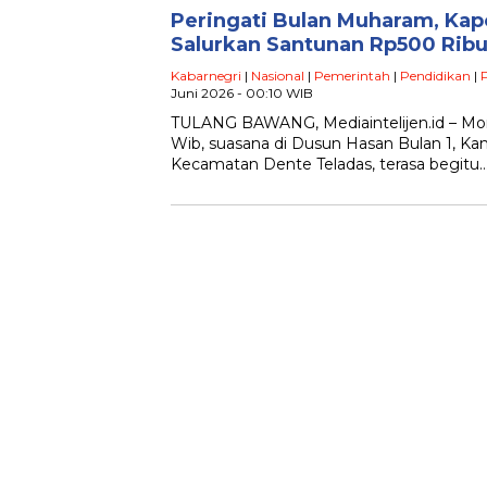
Peringati Bulan Muharam, Kap
Salurkan Santunan Rp500 Ribu
Kabarnegri
|
Nasional
|
Pemerintah
|
Pendidikan
|
P
Juni 2026 - 00:10 WIB
TULANG BAWANG, Mediaintelijen.id – Mom
Wib, suasana di Dusun Hasan Bulan 1, Ka
Kecamatan Dente Teladas, terasa begitu