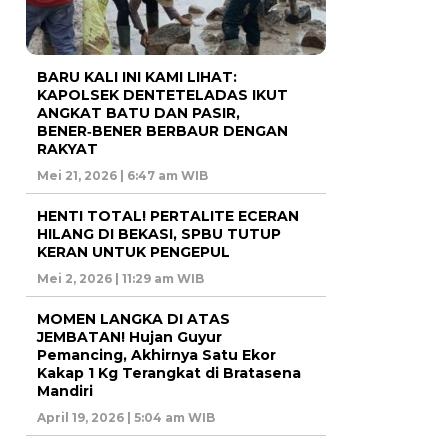
BARU KALI INI KAMI LIHAT:
KAPOLSEK DENTETELADAS IKUT
ANGKAT BATU DAN PASIR,
BENER‑BENER BERBAUR DENGAN
RAKYAT
Mei 21, 2026 | 6:47 am WIB
HENTI TOTAL! PERTALITE ECERAN
HILANG DI BEKASI, SPBU TUTUP
KERAN UNTUK PENGEPUL
Mei 2, 2026 | 11:29 am WIB
MOMEN LANGKA DI ATAS
JEMBATAN! Hujan Guyur
Pemancing, Akhirnya Satu Ekor
Kakap 1 Kg Terangkat di Bratasena
Mandiri
April 19, 2026 | 5:04 am WIB